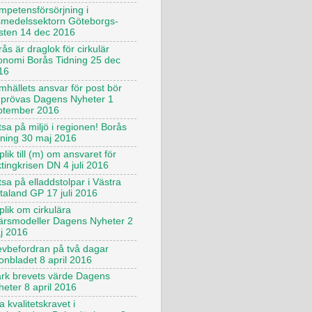
mpetensförsörjning i
vsmedelssektorn Göteborgs-
sten 14 dec 2016
ås är draglok för cirkulär
onomi Borås Tidning 25 dec
16
mhällets ansvar för post bör
prövas Dagens Nyheter 1
ptember 2016
sa på miljö i regionen! Borås
dning 30 maj 2016
lik till (m) om ansvaret för
ktingkrisen DN 4 juli 2016
sa på elladdstolpar i Västra
taland GP 17 juli 2016
plik om cirkulära
färsmodeller Dagens Nyheter 2
j 2016
evbefordran på två dagar
onbladet 8 april 2016
ärk brevets värde Dagens
heter 8 april 2016
 kvalitetskravet i