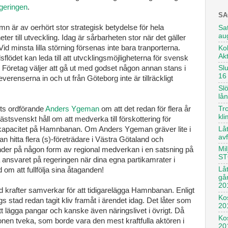
geringen
.
SA
 är av oerhört stor strategisk betydelse för hela
Sat
au
er till utveckling. Idag är sårbarheten stor när det gäller
id minsta lilla störning försenas inte bara tranporterna.
Kol
Ak
sflödet kan leda till att utvcklingsmöjligheterna för svensk
 Företag väljer att gå ut med godset någon annan stans i
Sl
16
erenserna in och ut från Göteborg inte är tillräckligt
Slö
lå
ets ordförande
Anders Ygeman
om att det redan för flera år
Tro
kl
ästsvenskt håll om att medverka till förskottering för
Låt
kapacitet på Hamnbanan. Om Anders Ygeman gräver lite i
avf
 hitta flera (s)-företrädare i Västra Götaland och
Mil
nder på någon form av regional medverkan i en satsning på
ST
ansvaret på regeringen när dina egna partikamrater i
Lå
 om att fullfölja sina åtaganden!
gå
20
od krafter samverkar för att tidigarelägga Hamnbanan. Enligt
Kos
s stad redan tagit kliv framåt i ärendet idag. Det låter som
20
t lägga pangar och kanske även näringslivet i övrigt. Då
Ko
nen tveka, som borde vara den mest kraftfulla aktören i
20