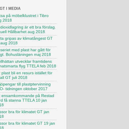
GT I MEDIA
sa på möbelklustret i Tibro
g 2018
dioxidlagring är ett bra förslag.
tuell Hållbarhet aug 2018
uta gripas av klimatångest GT
 aug 2018
seriet med plast har gått för
ngt. Bohusläningen maj 2018
llhättan utvecklar framtidens
imatsmarta flyg TTELA feb 2018
 plast bli en resurs istället för
all GT juli 2018
jöpengar till plastptervinning
O- tidningen oktober 2017
t ensamkommande på Restad
rd få stanna TTELA 10 jan
18
sor bra för klimatet GT jan
18
ssor bra för klimatet GT 19 jan
18