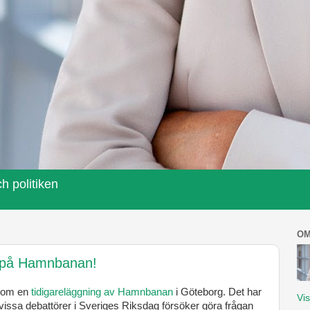
h politiken
OM
g på Hamnbanan!
r om en
tidigareläggning av Hamnbanan
i Göteborg. Det har
Vis
 vissa debattörer i Sveriges Riksdag försöker göra frågan