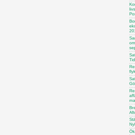
Ko
li
Po
Bor
ek
20
Sa
om
se
Sat
Ti
Rep
fly
Sat
Gö
Re
af
ma
Br
Aft
St
Ny
Öka