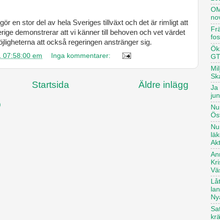
OM
no
en stor del av hela Sveriges tillväxt och det är rimligt att
Frä
rige demonstrerar att vi känner till behoven och vet värdet
fo
jligheterna att också regeringen anstränger sig.
Öka
1 07:58:00 em
Inga kommentarer:
GT
Mi
Sk
Startsida
Äldre inlägg
Ja 
ju
)
Nu
Ös
Nu
lä
Ak
An
Kr
Vä
Lå
la
Ny
Sat
kr