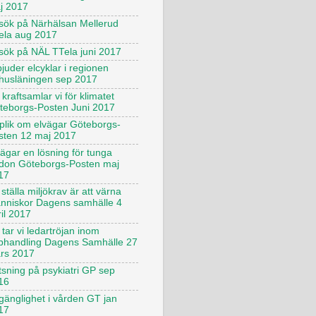
j 2017
sök på Närhälsan Mellerud
ela aug 2017
sök på NÄL TTela juni 2017
juder elcyklar i regionen
husläningen sep 2017
kraftsamlar vi för klimatet
teborgs-Posten Juni 2017
plik om elvägar Göteborgs-
sten 12 maj 2017
vägar en lösning för tunga
rdon Göteborgs-Posten maj
17
 ställa miljökrav är att värna
nniskor Dagens samhälle 4
il 2017
tar vi ledartröjan inom
phandling Dagens Samhälle 27
rs 2017
tsning på psykiatri GP sep
16
lgänglighet i vården GT jan
17