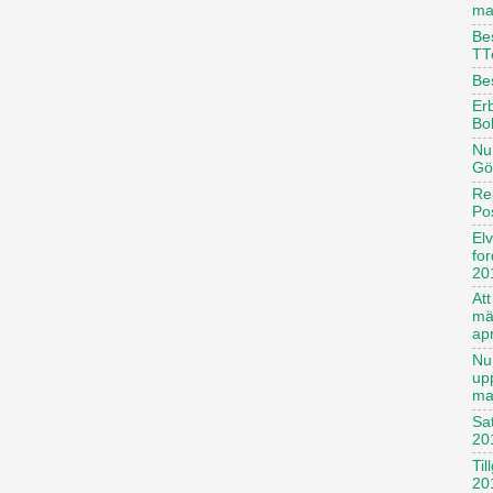
ma
Be
TT
Be
Erb
Bo
Nu 
Gö
Re
Po
El
fo
20
Att
mä
apr
Nu 
up
ma
Sa
20
Til
20