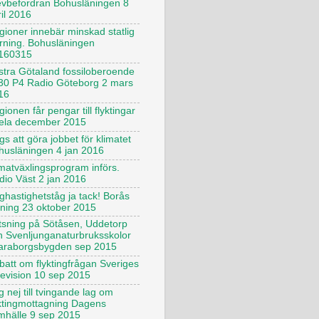
evbefordran Bohusläningen 8
il 2016
gioner innebär minskad statlig
yrning. Bohusläningen
160315
stra Götaland fossiloberoende
30 P4 Radio Göteborg 2 mars
16
ionen får pengar till flyktingar
ela december 2015
s att göra jobbet för klimatet
husläningen 4 jan 2016
imatväxlingsprogram införs.
dio Väst 2 jan 2016
ghastighetståg ja tack! Borås
dning 23 oktober 2015
tsning på Sötåsen, Uddetorp
h Svenljunganaturbruksskolor
araborgsbygden sep 2015
batt om flyktingfrågan Sveriges
levision 10 sep 2015
 nej till tvingande lag om
yktingmottagning Dagens
mhälle 9 sep 2015