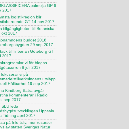
KLASSIFICERA palmolja GP 6
v 2017
msta logistikregion blir
ssiloberoende GT 14 nov 2017
 tillgängligheten till Botaniska
 okt 2017
ljönämndens budget 2018
araborgsbygden 29 sep 2017
tack till linbana i Göteborg GT
ni 2017
nkragtsamlar vi för biogas
tgötacorren 8 juli 2017
 fokuserar vi på
kemedelstillverkningens utsläpp
tuell Hållbarhet 19 sep 2017
na Kindberg Batra avgår
istina kommenterar i Radio
st sep 2017
t SLU leda
ndsbygdsutvecklingen Uppsala
a Tidning april 2017
sa på friluftsliv, mer resurser
ävs av staten Sveriges Natur