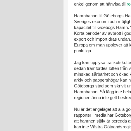
enkel genom att hänvisa till
re
Hamnbanan till Göteborgs Hamn
Sveriges ekonomi och möjlighet
kapacitet till Göebogs Hamn. V
Korta perioder av avbrott i god
export och import dras undan.
Europa om man upplever att lev
punktliga.
Jag kan upplysa trafikutskott
sedan framfördes löften från v
minskad sårbarhet och ökad 
arkiv och pappershögar kan han
Göteborgs stad som skrivit u
Hamnbanan. Så lägg inte hela 
regionen ännu inte gett besked
Nu är det angeläget att alla g
rapporter i media har Göteborg
att hamnen själv är beredda at
kan inte Västra Götaandsregio