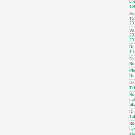
br
apr
Re
st
20
Vä
20
20
Reg
TT
Dag
Bo
Kl
Ra
Hö
Ti
Sa
oc
Sk
De
Te
Säg
fl
sa