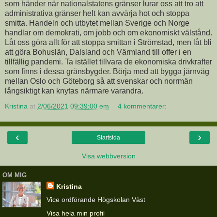
som händer när nationalstatens gränser lurar oss att tro att
administrativa gränser helt kan avvärja hot och stoppa
smitta. Handeln och utbytet mellan Sverige och Norge
handlar om demokrati, om jobb och om ekonomiskt välstånd.
Låt oss göra allt för att stoppa smittan i Strömstad, men låt bli
att göra Bohuslän, Dalsland och Värmland till offer i en
tillfällig pandemi. Ta istället tillvara de ekonomiska drivkrafter
som finns i dessa gränsbygder. Börja med att bygga järnväg
mellan Oslo och Göteborg så att svenskar och norrmän
långsiktigt kan knytas närmare varandra.
Kristina
at
2/06/2021 09:39:00 em
4 kommentarer:
‹
›
Startsida
Visa webbversion
OM MIG
Kristina
Vice ordförande Högskolan Väst
Visa hela min profil