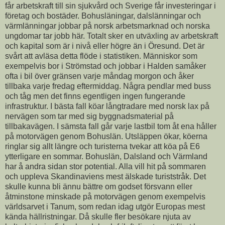
får arbetskraft till sin sjukvård och Sverige får investeringar i
företag och bostäder. Bohusläningar, dalslänningar och
värmlänningar jobbar på norsk arbetsmarknad och norska
ungdomar tar jobb här. Totalt sker en utväxling av arbetskraft
och kapital som är i nivå eller högre än i Öresund. Det är
svårt att avläsa detta flöde i statistiken. Människor som
exempelvis bor i Strömstad och jobbar i Halden samåker
ofta i bil över gränsen varje måndag morgon och åker
tillbaka varje fredag eftermiddag. Några pendlar med buss
och tåg men det finns egentligen ingen fungerande
infrastruktur. I bästa fall köar långtradare med norsk lax på
nervägen som tar med sig byggnadsmaterial på
tillbakavägen. I sämsta fall går varje lastbil tom åt ena håller
på motorvägen genom Bohuslän. Utsläppen ökar, köerna
ringlar sig allt längre och turisterna tvekar att köa på E6
ytterligare en sommar. Bohuslän, Dalsland och Värmland
har å andra sidan stor potential. Alla vill hit på sommaren
och uppleva Skandinaviens mest älskade turiststråk. Det
skulle kunna bli ännu bättre om godset försvann eller
åtminstone minskade på motorvägen genom exempelvis
världsarvet i Tanum, som redan idag utgör Europas mest
kända hällristningar. Då skulle fler besökare njuta av