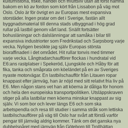
kulturhistoria, fiske, handel och friluftsliv utan att först hamna
bakom en kö av fordon som kört från Lissabon på väg mot
Oslo. Oslo är för övrigt en av Europas mest expansiva
storstäder. Ingen pratar om det i Sverige, fastän allt
byggnadsmaterial till denna stads utbyggnad i hög grad
rullar på lastbil genom vårt land. Snällt fortsätter
bohusläningar och dalslänningar att samåka i bilar till
expansiva industriorter som Fredrikstad och Sarpsborg varje
vecka. Nyligen besökte jag själv Europas största
bioraffinaderi i det området. Hit rullar tonvis med timmer
varje vecka. Långtradarchaufförer flockas i hundratal vid
E6:ans rastplatser i Spekeröd, Ljungskile och Håby för att
fika, tanka och småprata om köeländet på en av Sveriges
nyaste motorvägar. En lastbilschaufför från Litauen ropar
knappast efter järnväg, han är nöjd med sitt relativt fria liv på
E6. Men någon stans vet han att köerna är dåliga för honom
och hela den europeiska transportpolitiken. Utsläppskraven
stiger på alla lastbilar men köerna minskar knappast av sig
själv. Vi som bor och lever längs E6 och som ska
arbetspendla och resa till studier i samma stråk som lettiska
lastbilschaufförer på väg till Oslo har svårt att förstå varför
pengar till järnväg aldrig kommer. Tänk om det ganska nya
dubbelspåret med järnväg från Göteborg till Trollhättan