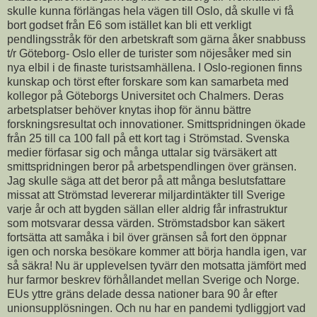
skulle kunna förlängas hela vägen till Oslo, då skulle vi få
bort godset från E6 som istället kan bli ett verkligt
pendlingsstråk för den arbetskraft som gärna åker snabbuss
t/r Göteborg- Oslo eller de turister som nöjesåker med sin
nya elbil i de finaste turistsamhällena. I Oslo-regionen finns
kunskap och törst efter forskare som kan samarbeta med
kollegor på Göteborgs Universitet och Chalmers. Deras
arbetsplatser behöver knytas ihop för ännu bättre
forskningsresultat och innovationer. Smittspridningen ökade
från 25 till ca 100 fall på ett kort tag i Strömstad. Svenska
medier förfasar sig och många uttalar sig tvärsäkert att
smittspridningen beror på arbetspendlingen över gränsen.
Jag skulle säga att det beror på att många beslutsfattare
missat att Strömstad levererar miljardintäkter till Sverige
varje år och att bygden sällan eller aldrig får infrastruktur
som motsvarar dessa värden. Strömstadsbor kan säkert
fortsätta att samåka i bil över gränsen så fort den öppnar
igen och norska besökare kommer att börja handla igen, var
så säkra! Nu är upplevelsen tyvärr den motsatta jämfört med
hur farmor beskrev förhållandet mellan Sverige och Norge.
EUs yttre gräns delade dessa nationer bara 90 år efter
unionsupplösningen. Och nu har en pandemi tydliggjort vad