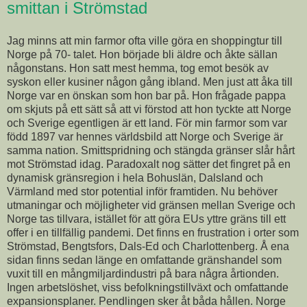
smittan i Strömstad
Jag minns att min farmor ofta ville göra en shoppingtur till
Norge på 70- talet. Hon började bli äldre och åkte sällan
någonstans. Hon satt mest hemma, tog emot besök av
syskon eller kusiner någon gång ibland. Men just att åka till
Norge var en önskan som hon bar på. Hon frågade pappa
om skjuts på ett sätt så att vi förstod att hon tyckte att Norge
och Sverige egentligen är ett land. För min farmor som var
född 1897 var hennes världsbild att Norge och Sverige är
samma nation. Smittspridning och stängda gränser slår hårt
mot Strömstad idag. Paradoxalt nog sätter det fingret på en
dynamisk gränsregion i hela Bohuslän, Dalsland och
Värmland med stor potential inför framtiden. Nu behöver
utmaningar och möjligheter vid gränsen mellan Sverige och
Norge tas tillvara, istället för att göra EUs yttre gräns till ett
offer i en tillfällig pandemi. Det finns en frustration i orter som
Strömstad, Bengtsfors, Dals-Ed och Charlottenberg. Å ena
sidan finns sedan länge en omfattande gränshandel som
vuxit till en mångmiljardindustri på bara några årtionden.
Ingen arbetslöshet, viss befolkningstillväxt och omfattande
expansionsplaner. Pendlingen sker åt båda hållen. Norge