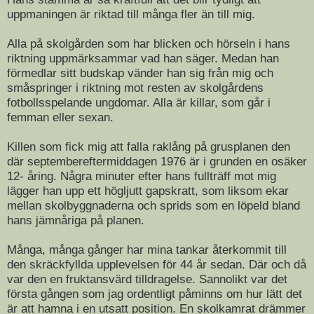
uppmaningen är riktad till många fler än till mig.
Alla på skolgården som har blicken och hörseln i hans
riktning uppmärksammar vad han säger. Medan han
förmedlar sitt budskap vänder han sig från mig och
småspringer i riktning mot resten av skolgårdens
fotbollsspelande ungdomar. Alla är killar, som går i
femman eller sexan.
Killen som fick mig att falla raklång på grusplanen den
där septembereftermiddagen 1976 är i grunden en osäker
12- åring. Några minuter efter hans fullträff mot mig
lägger han upp ett högljutt gapskratt, som liksom ekar
mellan skolbyggnaderna och sprids som en löpeld bland
hans jämnåriga på planen.
Många, många gånger har mina tankar återkommit till
den skräckfyllda upplevelsen för 44 år sedan. Där och då
var den en fruktansvärd tilldragelse. Sannolikt var det
första gången som jag ordentligt påminns om hur lätt det
är att hamna i en utsatt position. En skolkamrat drämmer