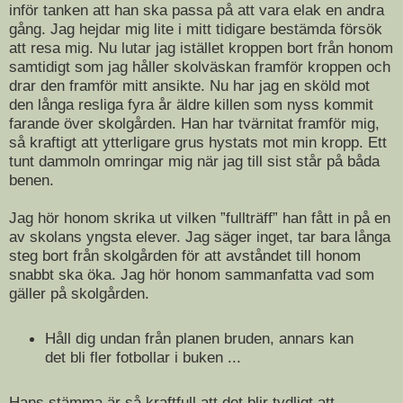
inför tanken att han ska passa på att vara elak en andra
gång. Jag hejdar mig lite i mitt tidigare bestämda försök
att resa mig. Nu lutar jag istället kroppen bort från honom
samtidigt som jag håller skolväskan framför kroppen och
drar den framför mitt ansikte. Nu har jag en sköld mot
den långa resliga fyra år äldre killen som nyss kommit
farande över skolgården. Han har tvärnitat framför mig,
så kraftigt att ytterligare grus hystats mot min kropp. Ett
tunt dammoln omringar mig när jag till sist står på båda
benen.
Jag hör honom skrika ut vilken ”fullträff” han fått in på en
av skolans yngsta elever. Jag säger inget, tar bara långa
steg bort från skolgården för att avståndet till honom
snabbt ska öka. Jag hör honom sammanfatta vad som
gäller på skolgården.
Håll dig undan från planen bruden, annars kan
det bli fler fotbollar i buken ...
Hans stämma är så kraftfull att det blir tydligt att