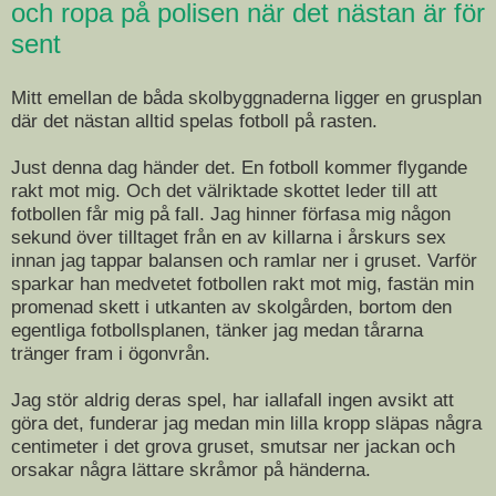
och ropa på polisen när det nästan är för
sent
Mitt emellan de båda skolbyggnaderna ligger en grusplan
där det nästan alltid spelas fotboll på rasten.
Just denna dag händer det. En fotboll kommer flygande
rakt mot mig. Och det välriktade skottet leder till att
fotbollen får mig på fall. Jag hinner förfasa mig någon
sekund över tilltaget från en av killarna i årskurs sex
innan jag tappar balansen och ramlar ner i gruset. Varför
sparkar han medvetet fotbollen rakt mot mig, fastän min
promenad skett i utkanten av skolgården, bortom den
egentliga fotbollsplanen, tänker jag medan tårarna
tränger fram i ögonvrån.
Jag stör aldrig deras spel, har iallafall ingen avsikt att
göra det, funderar jag medan min lilla kropp släpas några
centimeter i det grova gruset, smutsar ner jackan och
orsakar några lättare skråmor på händerna.