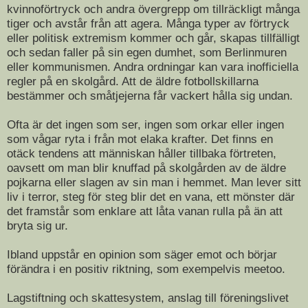
kvinnoförtryck och andra övergrepp om tillräckligt många
tiger och avstår från att agera. Många typer av förtryck
eller politisk extremism kommer och går, skapas tillfälligt
och sedan faller på sin egen dumhet, som Berlinmuren
eller kommunismen. Andra ordningar kan vara inofficiella
regler på en skolgård. Att de äldre fotbollskillarna
bestämmer och småtjejerna får vackert hålla sig undan.
Ofta är det ingen som ser, ingen som orkar eller ingen
som vågar ryta i från mot elaka krafter. Det finns en
otäck tendens att människan håller tillbaka förtreten,
oavsett om man blir knuffad på skolgården av de äldre
pojkarna eller slagen av sin man i hemmet. Man lever sitt
liv i terror, steg för steg blir det en vana, ett mönster där
det framstår som enklare att låta vanan rulla på än att
bryta sig ur.
Ibland uppstår en opinion som säger emot och börjar
förändra i en positiv riktning, som exempelvis meetoo.
Lagstiftning och skattesystem, anslag till föreningslivet