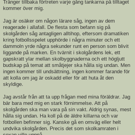
Tränger tillbaka förtreten varje gång tankarna på tilltaget
kommer över mig.
Jag är osäker om någon lärare såg, ingen av dem
reagerade i allafall. De flesta som befann sig på
skolgården såg antagligen alltihop, eftersom dramatiken
kring fotbollsspelet upphörde i några minuter och ett
dammoln yrde några sekunder runt en person som blivit
liggande på marken. En tvärnit i skolgårdens lek, ett
gapskratt ylar mellan skolbyggnaderna och ett högljutt
budskap på temat att småtjejer ska hålla sig undan. Men
ingen kommer till undsättning, ingen kommer farande för
att kolla om jag är oskadd eller för att huta åt den
skyldige.
Jag avstår från att ta upp frågan med mina föräldrar. Jag
bär bara med mig en stark förnimmelse. Att på
skolgården ska man vara på sin vakt. Aldrig synas, mest
hålla sig undan. Ha koll på de äldre killarna och var
fotbollen befinner sig. Kanske gå en omväg eller helt
undvika skolgården. Precis det som skolkamraten i
sexan ville uppnå.