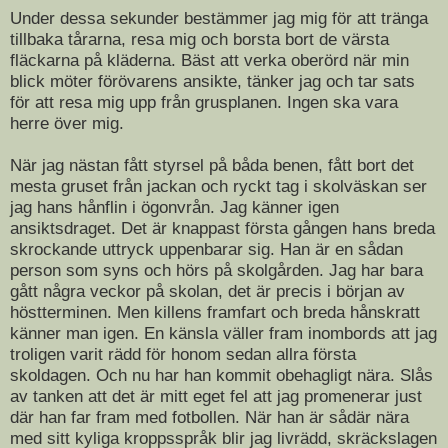
Under dessa sekunder bestämmer jag mig för att tränga
tillbaka tårarna, resa mig och borsta bort de värsta
fläckarna på kläderna. Bäst att verka oberörd när min
blick möter förövarens ansikte, tänker jag och tar sats
för att resa mig upp från grusplanen. Ingen ska vara
herre över mig.
När jag nästan fått styrsel på båda benen, fått bort det
mesta gruset från jackan och ryckt tag i skolväskan ser
jag hans hånflin i ögonvrån. Jag känner igen
ansiktsdraget. Det är knappast första gången hans breda
skrockande uttryck uppenbarar sig. Han är en sådan
person som syns och hörs på skolgården. Jag har bara
gått några veckor på skolan, det är precis i början av
höstterminen. Men killens framfart och breda hånskratt
känner man igen. En känsla väller fram inombords att jag
troligen varit rädd för honom sedan allra första
skoldagen. Och nu har han kommit obehagligt nära. Slås
av tanken att det är mitt eget fel att jag promenerar just
där han far fram med fotbollen. När han är sådär nära
med sitt kyliga kroppsspråk blir jag livrädd, skräckslagen