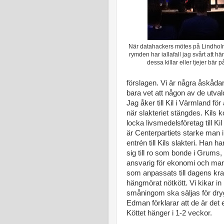
När datahackers mötes på Lindholme
rymden har iallafall jag svårt att h
dessa killar eller tjejer bär
förslagen. Vi är några åskåd
bara vet att någon av de utv
Jag åker till Kil i Värmland f
när slakteriet stängdes. Kil
locka livsmedelsföretag till K
är Centerpartiets starke ma
entrén till Kils slakteri. Han h
sig till ro som bonde i Grums,
ansvarig för ekonomi och mark
som anpassats till dagens kr
hängmörat nötkött. Vi kikar in
småningom ska säljas för dry
Edman förklarar att de är det 
Köttet hänger i 1-2 veckor.