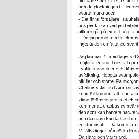
plockare som kan sin sak och f
bredda plockningen till fler 
svarta marknaden.
- Det finns försäljare i saluh
pris per kilo än vad jag betala
alltmer går på export.
Vi prat
- De jagar mig med stickprov 
inget åt den omfattande svar
Jag lämnar Kil med tåget vid 2
möjligheter som finns att göra
kvalitetsprodukter och därige
avfolkning. Hoppas svampplock
blir fler och större. På morgone
Chalmers där Bo Norrman visa
kring Kil kommer att tillhöra 
klimatförändringarnas effekter
kommer att drabbas av svår t
den som kan hantera naturen,
och den som kan ta hand om k
en stor insats. Då kommer de
Miljöflyktingar från södra Eu
Dalsland och Värmland.