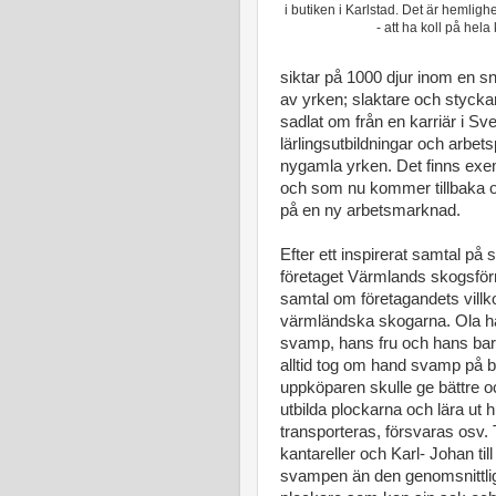
i butiken i Karlstad. Det är hemligh
- att ha koll på hela
siktar på 1000 djur inom en sn
av yrken; slaktare och styc
sadlat om från en karriär i S
lärlingsutbildningar och arbets
nygamla yrken. Det finns exem
och som nu kommer tillbaka oc
på en ny arbetsmarknad.
Efter ett inspirerat samtal på 
företaget Värmlands skogsförrå
samtal om företagandets villk
värmländska skogarna. Ola ha
svamp, hans fru och hans barn
alltid tog om hand svamp på bä
uppköparen skulle ge bättre o
utbilda plockarna och lära ut
transporteras, försvaras osv.
kantareller och Karl- Johan til
svampen än den genomsnittlig