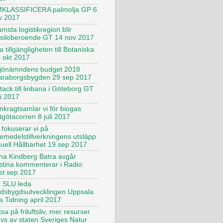
KLASSIFICERA palmolja GP 6
v 2017
msta logistikregion blir
ssiloberoende GT 14 nov 2017
 tillgängligheten till Botaniska
 okt 2017
ljönämndens budget 2018
araborgsbygden 29 sep 2017
tack till linbana i Göteborg GT
ni 2017
nkragtsamlar vi för biogas
tgötacorren 8 juli 2017
 fokuserar vi på
kemedelstillverkningens utsläpp
tuell Hållbarhet 19 sep 2017
na Kindberg Batra avgår
istina kommenterar i Radio
st sep 2017
t SLU leda
ndsbygdsutvecklingen Uppsala
a Tidning april 2017
sa på friluftsliv, mer resurser
ävs av staten Sveriges Natur