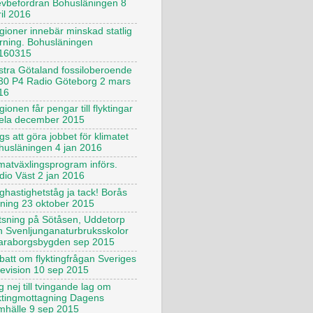
evbefordran Bohusläningen 8
il 2016
gioner innebär minskad statlig
yrning. Bohusläningen
160315
stra Götaland fossiloberoende
30 P4 Radio Göteborg 2 mars
16
ionen får pengar till flyktingar
ela december 2015
s att göra jobbet för klimatet
husläningen 4 jan 2016
imatväxlingsprogram införs.
dio Väst 2 jan 2016
ghastighetståg ja tack! Borås
dning 23 oktober 2015
tsning på Sötåsen, Uddetorp
h Svenljunganaturbruksskolor
araborgsbygden sep 2015
batt om flyktingfrågan Sveriges
levision 10 sep 2015
 nej till tvingande lag om
yktingmottagning Dagens
mhälle 9 sep 2015