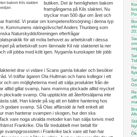
eten bakom Kils slakteri
butiken. Det är hemligheten bakom
Ko
 kedjan.
framgångarna på Kils slakteri. Nu
li
Po
styckar man 500 djur om året och
ar framtid.
Vi pratar om kompetensförsörjning i denna typ
Bor
ek
kare. Kommunens näringslivschef Anders Thunberg som
20
venska Naturskyddsföreningen efterfrågar
Sa
platspraktik för att möta behovet av arbetskraft i dessa
om
pel på arbetskraft som lämnade Kil när slakteriet la ner
se
h vill jobba med kött igen. Nygamla kunskaper blir jobb
Sat
Ti
Rep
slakteriet drar vi vidare i Scans gamla lokaler och besöker
fly
d. Vi träffar ägaren Ola Hultman och hans kollegor i ett
Sat
or och om möjligheterna med att sälja produkter från de
Gö
r alltid gillat svamp, hans mamma plockade alltid mycket
Re
 plockade svamp. Ola upptäckte att återförsäljarna inte
af
sta sätt. Han kände på sig att en bättre hantering hos
ma
ch godare svamp. Så Olas affärsidé är helt enkelt att
Br
 hur man hanterar svampen i skogen, hur den ska
Aft
 Tack vare noga utvalda metoder kan han sälja tonvis med
St
l främst Frankrike. Ola får tredubbelt mer betalt för
Ny
e svampgrossisten i Frankrike tack vare att han har
Öka