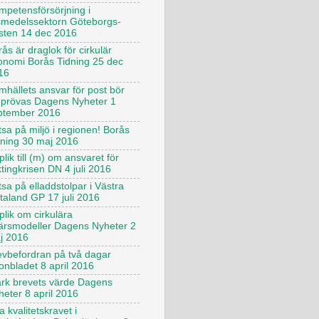
mpetensförsörjning i
vsmedelssektorn Göteborgs-
sten 14 dec 2016
ås är draglok för cirkulär
onomi Borås Tidning 25 dec
16
mhällets ansvar för post bör
prövas Dagens Nyheter 1
ptember 2016
sa på miljö i regionen! Borås
dning 30 maj 2016
lik till (m) om ansvaret för
ktingkrisen DN 4 juli 2016
sa på elladdstolpar i Västra
taland GP 17 juli 2016
plik om cirkulära
färsmodeller Dagens Nyheter 2
j 2016
evbefordran på två dagar
onbladet 8 april 2016
ärk brevets värde Dagens
heter 8 april 2016
 kvalitetskravet i