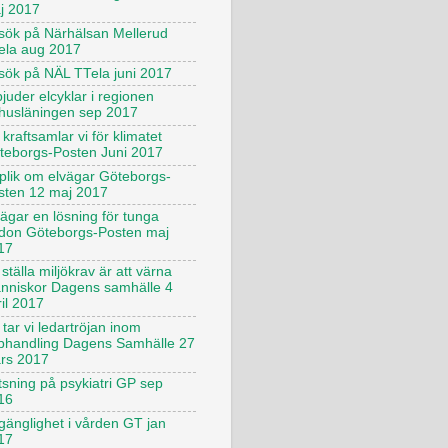
j 2017
sök på Närhälsan Mellerud
ela aug 2017
sök på NÄL TTela juni 2017
juder elcyklar i regionen
husläningen sep 2017
kraftsamlar vi för klimatet
teborgs-Posten Juni 2017
plik om elvägar Göteborgs-
sten 12 maj 2017
vägar en lösning för tunga
rdon Göteborgs-Posten maj
17
 ställa miljökrav är att värna
nniskor Dagens samhälle 4
il 2017
tar vi ledartröjan inom
phandling Dagens Samhälle 27
rs 2017
tsning på psykiatri GP sep
16
lgänglighet i vården GT jan
17