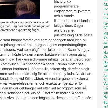
bland unga
OM
programmerare,
no
engagerade miljövetare
Frä
och blivande
fo
filmproducenter blandas
n för att göra appar för verksamhet i
Öka
tokiga idéer. Dagen
änga med. Jag bara förstår att någon av
GT
 på framtidens exportframgångar.
avslutas med
Mi
prisutdelning till de bästa
Sk
are som knappt förstår vad som är poängen med idén, vi
Ja 
alda pristagarna bär på morgondagens exportframgångar.
ju
ör att studera vad som pågår i de lokaler som Scan övergav
Nu
s kommun köpte lokalerna med baktanken att någon gång
Ös
il igen. Idag har dessa drömmar infriats, berättar Georg som
Nu
n i kommunen. En engagerad Anders Edman möter oss i
lä
ar lämnat karriären i Löfbergs lila bakom sig, därefter slagit
Ak
 men sedan bestämt sig för att starta på ny kula. Nu är han
An
nadsföring vid Kils slakteri. Vi vandrar genom lokalerna
Kr
av på livsmedelssäkerhet och exakta temperaturer för
Vä
 i kylrum där det hänger rad efter rad av ryggbiff som så
Lå
ga tusenlappen per kilo på Östermalmshallen. Anders
la
Ny
exklusiva köttet med den högsta kvalitén som är affärsidén.
Sat
kr