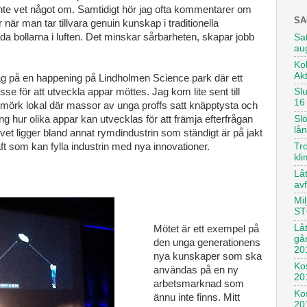
 inte vet något om. Samtidigt hör jag ofta kommentarer om
SA
 när man tar tillvara genuin kunskap i traditionella
åda bollarna i luften. Det minskar sårbarheten, skapar jobb
Sat
au
Kol
Ak
ag på en happening på Lindholmen Science park där ett
e för att utveckla appar möttes. Jag kom lite sent till
Sl
16
n mörk lokal där massor av unga proffs satt knäpptysta och
ing hur olika appar kan utvecklas för att främja efterfrågan
Slö
lå
ivet ligger bland annat rymdindustrin som ständigt är på jakt
ft som kan fylla industrin med nya innovationer.
Tro
kl
Låt
avf
Mil
ST
Lå
Mötet är ett exempel på
gå
den unga generationens
20
nya kunskaper som ska
Kos
användas på en ny
20
arbetsmarknad som
Ko
ännu inte finns. Mitt
20