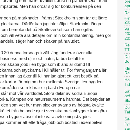
örvaring som håller kvalitén. Just nu planerar Ola för att
br
apr
svampsorter. Men han oroar sig för konkurrensen på den
Re
st
allar och på marknader i främst Stockholm som tar ett lägre
20
r plockarna. Därför kan jag inte sälja i Stockholm längre,
Vä
ar om bemötandet på Skatteverket som han ogillar.
20
och vill veta alla detaljer om min kontanthantering, men gör
20
thandeln, säger han och skakar på huvudet.
Reg
TT
0.30 denna torsdags kväll. Jag funderar över alla
Dag
 business med djur och natur, ta bra betalt för
Bo
nom skapa jobb i en bygd som ibland är dömd till
Kl
arna och styckarna i Kil håller ut. För framgångarna lär
Ra
n innan jag åker till Kil har jag gjort ett kort besök på
Hö
r kartor för mig om hur mellersta Sverige, tex bygden
Ti
de områden som klarar sig bäst i Europa när
Sa
 slår mot vår världsdel. Stora delar av södra Europa
oc
orka. Kampen om naturresurserna hårdnar. Det betyder att
Sk
 den som vet hur man plockar svamp av högsta kvalité
De
öttet från betande djur i svenska mellanbygder kan göra
Te
ssa bygder absolut inte vara avfolkningsbygder.
Säg
ropa kommer att efterfråga jobb och bostad i exempelvis
fl
sa