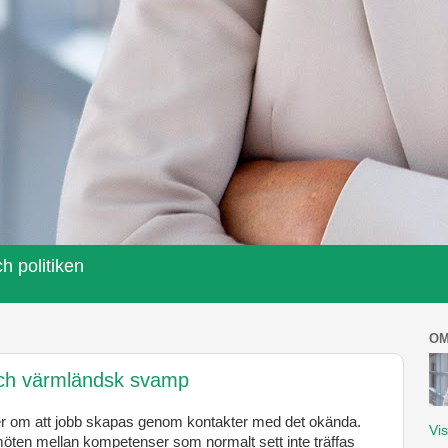
h politiken
OM
ch värmländsk svamp
rer om att jobb skapas genom kontakter med det okända.
Vis
öten mellan kompetenser som normalt sett inte träffas