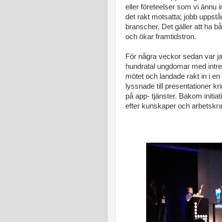
eller företeelser som vi ännu
det rakt motsatta; jobb uppstår
branscher. Det gäller att ha b
och ökar framtidstron.
För några veckor sedan var j
hundratal ungdomar med intress
mötet och landade rakt in i e
lyssnade till presentationer kr
på app- tjänster. Bakom initiat
efter kunskaper och arbetskra