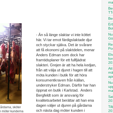
ma
Be
TT
Be
Erb
Bo
Nu 
- Än så länge slaktar vi inte köttet
Gö
här. Vi tar emot färdigslaktade djur
Re
och styckar själva. Det är svårare
Po
att få ekonomi på slaktdelen, menar
El
Anders Edman som dock har
fo
framtidsplaner för ett fullfjädrat
20
slakteri.
Grejen är att ha hela kedjan,
Att
från att välja ut djuret i hagen till att
mä
möta kunden i butik för att höra
apr
konsumentkraven från källan,
Nu 
understryker Edman. Därför har han
up
öppnat en butik i Karlstad. Anders
ma
Bergfeldt som är ansvarig för
Sa
kvalitetsarbetet berättar att han ena
20
dagen väljer ut djuren på gårdarna
Til
gårdarna, sköter
och nästa dag möter kunden i
20
och möter kunderna