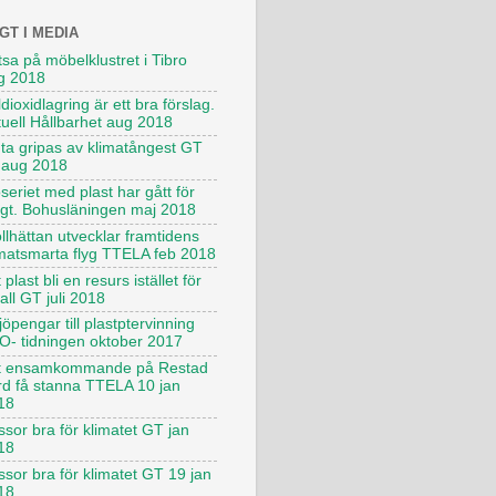
GT I MEDIA
sa på möbelklustret i Tibro
g 2018
dioxidlagring är ett bra förslag.
tuell Hållbarhet aug 2018
uta gripas av klimatångest GT
 aug 2018
seriet med plast har gått för
ngt. Bohusläningen maj 2018
llhättan utvecklar framtidens
imatsmarta flyg TTELA feb 2018
 plast bli en resurs istället för
all GT juli 2018
jöpengar till plastptervinning
O- tidningen oktober 2017
t ensamkommande på Restad
rd få stanna TTELA 10 jan
18
sor bra för klimatet GT jan
18
ssor bra för klimatet GT 19 jan
18