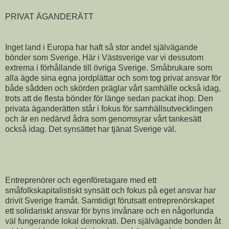
PRIVAT ÄGANDERÄTT
Inget land i Europa har haft så stor andel självägande
bönder som Sverige. Här i Västsverige var vi dessutom
extrema i förhållande till övriga Sverige. Småbrukare som
alla ägde sina egna jordplättar och som tog privat ansvar för
både sådden och skörden präglar vårt samhälle också idag,
trots att de flesta bönder för länge sedan packat ihop. Den
privata äganderätten står i fokus för samhällsutvecklingen
och är en nedärvd ådra som genomsyrar vårt tankesätt
också idag. Det synsättet har tjänat Sverige väl.
Entreprenörer och egenföretagare med ett
småfolkskapitalistiskt synsätt och fokus på eget ansvar har
drivit Sverige framåt. Samtidigt förutsatt entreprenörskapet
ett solidariskt ansvar för byns invånare och en någorlunda
väl fungerande lokal demokrati. Den självägande bonden åt