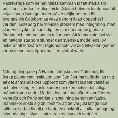
Västsverige som helhet hållas samman för att stärka sin
position i världen. Statsminister Stefan Löfvens tendenser att
vilja stänga Sverige undergräver möjligheterna för
exempelvis Göteborg att växa genom ökad öppenhet i
världen. Göteborg har förvisso problem med integration, men
stadens styrkor är samtidigt en stor närvaro av globala
företag och internationella influenser. Att klamra sig fast vid
en nationalstat som sjunger den svenska modellens lov
riskerar att försvåra för regioner som vill öka tillväxten genom
innovationer och öppenhet i en global värld.
När jag pluggade på Handelshögskolan i Göteborg, för
övrigt på samma institution som Jan Jörnmark, lärde jag mig
att det är människors uppbrott som ytterst skapar välstånd
och utveckling. Vi läste kurser om exempelvis det fattiga
människorna under Medeltiden, om hur städer som Florens,
Venedig och Paris stärkte sin ställning genom att fattiga
människor sökte sig dit, först för att de var just fattiga och
lottlösa, sedan för att de hade en drivkraft att hitta försörjning,
tvingade sig själva till att vara kreativa och vartefter