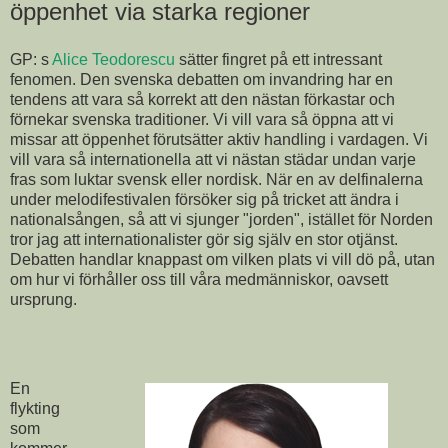
öppenhet via starka regioner
GP: s
Alice Teodorescu
sätter fingret på ett intressant
fenomen. Den svenska debatten om invandring har en
tendens att vara så korrekt att den nästan förkastar och
förnekar svenska traditioner. Vi vill vara så öppna att vi
missar att öppenhet förutsätter aktiv handling i vardagen. Vi
vill vara så internationella att vi nästan städar undan varje
fras som luktar svensk eller nordisk. När en av delfinalerna
under melodifestivalen försöker sig på tricket att ändra i
nationalsången, så att vi sjunger "jorden", istället för Norden
tror jag att internationalister gör sig själv en stor otjänst.
Debatten handlar knappast om vilken plats vi vill dö på, utan
om hur vi förhåller oss till våra medmänniskor, oavsett
ursprung.
En
flykting
som