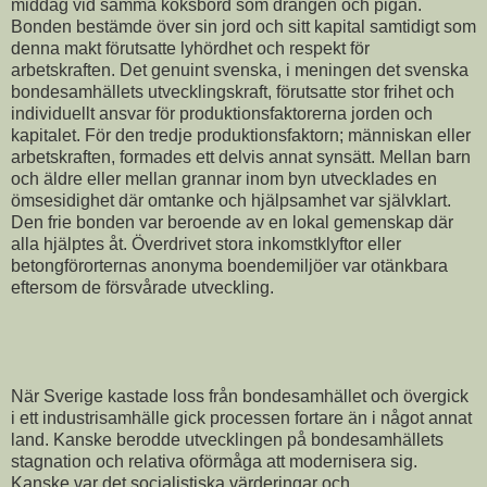
middag vid samma köksbord som drängen och pigan.
Bonden bestämde över sin jord och sitt kapital samtidigt som
denna makt förutsatte lyhördhet och respekt för
arbetskraften. Det genuint svenska, i meningen det svenska
bondesamhällets utvecklingskraft, förutsatte stor frihet och
individuellt ansvar för produktionsfaktorerna jorden och
kapitalet. För den tredje produktionsfaktorn; människan eller
arbetskraften, formades ett delvis annat synsätt. Mellan barn
och äldre eller mellan grannar inom byn utvecklades en
ömsesidighet där omtanke och hjälpsamhet var självklart.
Den frie bonden var beroende av en lokal gemenskap där
alla hjälptes åt. Överdrivet stora inkomstklyftor eller
betongförorternas anonyma boendemiljöer var otänkbara
eftersom de försvårade utveckling.
När Sverige kastade loss från bondesamhället och övergick
i ett industrisamhälle gick processen fortare än i något annat
land. Kanske berodde utvecklingen på bondesamhällets
stagnation och relativa oförmåga att modernisera sig.
Kanske var det socialistiska värderingar och