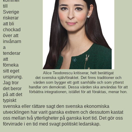
kommer
till
Sverige
riskerar
att bli
chockad
över att
invånarn
a
tenderar
att
förneka
sitt eget
Alice Teodorescu kritiserar, helt berättigat
ursprung.
det svenska självföraktet. Det finns traditioner och
Jag tror
värden som bygger ett gott samhälle och som ytterst
handlar om demokrati. Dessa värden ska användas för att
det beror
förbättra integrationen, istället för att föraktas, menar hon.
på att det
typiskt
svenska eller rättare sagt den svenska ekonomiska
utvecklingen har varit ganska extrem och dessutom kastat
oss mellan två ytterligheter på ganska kort tid. Det gör oss
förvirrade i en tid med svagt politiskt ledarskap.