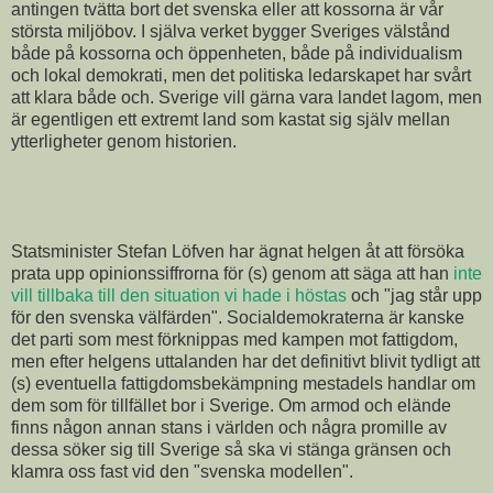
antingen tvätta bort det svenska eller att kossorna är vår
största miljöbov. I själva verket bygger Sveriges välstånd
både på kossorna och öppenheten, både på individualism
och lokal demokrati, men det politiska ledarskapet har svårt
att klara både och. Sverige vill gärna vara landet lagom, men
är egentligen ett extremt land som kastat sig själv mellan
ytterligheter genom historien.
Statsminister Stefan Löfven har ägnat helgen åt att försöka
prata upp opinionssiffrorna för (s) genom att säga att han
inte
vill tillbaka till den situation vi hade i höstas
och "jag står upp
för den svenska välfärden". Socialdemokraterna är kanske
det parti som mest förknippas med kampen mot fattigdom,
men efter helgens uttalanden har det definitivt blivit tydligt att
(s) eventuella fattigdomsbekämpning mestadels handlar om
dem som för tillfället bor i Sverige. Om armod och elände
finns någon annan stans i världen och några promille av
dessa söker sig till Sverige så ska vi stänga gränsen och
klamra oss fast vid den "svenska modellen".