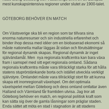
mest kunskapsintensiva regioner under slutet av 1900-talet.
GÖTEBORG BEHÖVER EN MATCH
Om Västsverige ska bli en region som tar tillvara sina
enorma naturresurser och sin industriella erfarenhet och
binder ihop dessa med idéer om en biobaserad ekonomi så
måste nationella mallar läggas åt sidan och förutsättningar
för regional dynamik skapas. Regional dynamik är inget
självändamål. Men nya regionala kraftcentra kan bara växa
fram i samspel med sitt eget regionala omland. Sådana
regionala kraftcentra måste vara tillräckligt starka för att hålla
statens stuprörstänkande borta och istället utveckla verkligt
självstyre. Omlandet måste vara tillräckligt stort för att kunna
skapa ett inomregionalt växelspel. Om det optimala
växelspelet mellan Göteborg och dess omland omfattar även
Halland och Värmland får framtiden utvisa. Jag tror att
Göteborg behöver en match, en regional politisk kraft som
kan sätta sig över de gamla låsningar som präglar staden.
Enda sättet att möta en stad i stagnation är att stadens