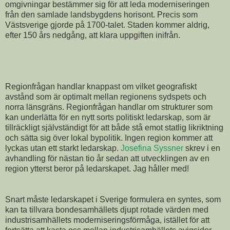
omgivningar bestämmer sig för att leda moderniseringen
från den samlade landsbygdens horisont. Precis som
Västsverige gjorde på 1700-talet. Staden kommer aldrig,
efter 150 års nedgång, att klara uppgiften inifrån.
Regionfrågan handlar knappast om vilket geografiskt
avstånd som är optimalt mellan regionens sydspets och
norra länsgräns. Regionfrågan handlar om strukturer som
kan underlätta för en nytt sorts politiskt ledarskap, som är
tillräckligt självständigt för att både stå emot statlig likriktning
och sätta sig över lokal bypolitik. Ingen region kommer att
lyckas utan ett starkt ledarskap.
Josefina Syssner
skrev i en
avhandling för nästan tio år sedan att utvecklingen av en
region ytterst beror på ledarskapet. Jag håller med!
Snart måste ledarskapet i Sverige formulera en syntes, som
kan ta tillvara bondesamhällets djupt rotade värden med
industrisamhällets moderniseringsförmåga, istället för att