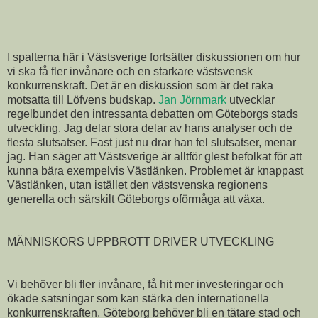
I spalterna här i Västsverige fortsätter diskussionen om hur
vi ska få fler invånare och en starkare västsvensk
konkurrenskraft. Det är en diskussion som är det raka
motsatta till Löfvens budskap.
Jan Jörnmark
utvecklar
regelbundet den intressanta debatten om Göteborgs stads
utveckling. Jag delar stora delar av hans analyser och de
flesta slutsatser. Fast just nu drar han fel slutsatser, menar
jag. Han säger att Västsverige är alltför glest befolkat för att
kunna bära exempelvis Västlänken. Problemet är knappast
Västlänken, utan istället den västsvenska regionens
generella och särskilt Göteborgs oförmåga att växa.
MÄNNISKORS UPPBROTT DRIVER UTVECKLING
Vi behöver bli fler invånare, få hit mer investeringar och
ökade satsningar som kan stärka den internationella
konkurrenskraften. Göteborg behöver bli en tätare stad och