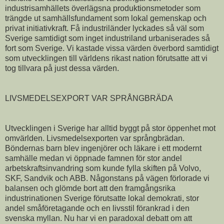
industrisamhällets överlägsna produktionsmetoder som
trängde ut samhällsfundament som lokal gemenskap och
privat initiativkraft. Få industriländer lyckades så väl som
Sverige samtidigt som inget industriland urbaniserades så
fort som Sverige. Vi kastade vissa värden överbord samtidigt
som utvecklingen till världens rikast nation förutsatte att vi
tog tillvara på just dessa värden.
LIVSMEDELSEXPORT VAR SPRÅNGBRÄDA
Utvecklingen i Sverige har alltid byggt på stor öppenhet mot
omvärlden. Livsmedelsexporten var språngbrädan.
Böndernas barn blev ingenjörer och läkare i ett modernt
samhälle medan vi öppnade famnen för stor andel
arbetskraftsinvandring som kunde fylla skiften på Volvo,
SKF, Sandvik och ABB. Någonstans på vägen förlorade vi
balansen och glömde bort att den framgångsrika
industrinationen Sverige förutsatte lokal demokrati, stor
andel småföretagande och en livsstil förankrad i den
svenska myllan. Nu har vi en paradoxal debatt om att