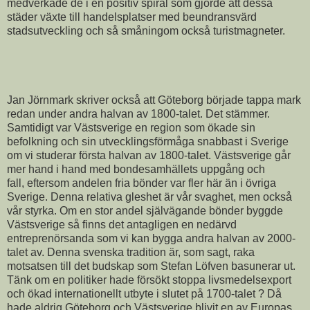
medverkade de i en positiv spiral som gjorde att dessa
städer växte till handelsplatser med beundransvärd
stadsutveckling och så småningom också turistmagneter.
Jan Jörnmark skriver också att Göteborg började tappa mark
redan under andra halvan av 1800-talet. Det stämmer.
Samtidigt var Västsverige en region som ökade sin
befolkning och sin utvecklingsförmåga snabbast i Sverige
om vi studerar första halvan av 1800-talet. Västsverige går
mer hand i hand med bondesamhällets uppgång och
fall, eftersom andelen fria bönder var fler här än i övriga
Sverige. Denna relativa gleshet är vår svaghet, men också
vår styrka. Om en stor andel självägande bönder byggde
Västsverige så finns det antagligen en nedärvd
entreprenörsanda som vi kan bygga andra halvan av 2000-
talet av. Denna svenska tradition är, som sagt, raka
motsatsen till det budskap som Stefan Löfven basunerar ut.
Tänk om en politiker hade försökt stoppa livsmedelsexport
och ökad internationellt utbyte i slutet på 1700-talet ? Då
hade aldrig Göteborg och Västsverige blivit en av Europas