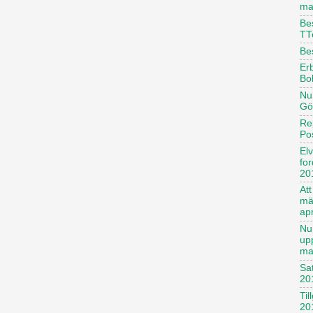
ma
Be
TT
Be
Erb
Bo
Nu 
Gö
Re
Po
El
fo
20
Att
mä
apr
Nu 
up
ma
Sa
20
Til
20