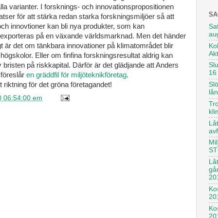
 alla varianter. I forsknings- och innovationspropositionen
SA
tser för att stärka redan starka forskningsmiljöer så att
och innovtioner kan bli nya produkter, som kan
Sat
au
 exporteras på en växande världsmarknad. Men det händer
kligt är det om tänkbara innovationer på klimatområdet blir
Kol
Ak
högskolor. Eller om finfina forskningsresultat aldrig kan
risten på riskkapital. Därför är det glädjande att Anders
Sl
16
 föreslår
en gräddfil för miljöteknikföretag
.
t riktning för det gröna företagandet!
Slö
lå
0 06:54:00 em
Tro
kl
Låt
avf
Mil
ST
Lå
gå
20
Kos
20
Ko
20