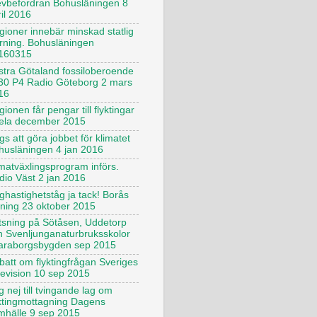
evbefordran Bohusläningen 8
il 2016
gioner innebär minskad statlig
yrning. Bohusläningen
160315
stra Götaland fossiloberoende
30 P4 Radio Göteborg 2 mars
16
ionen får pengar till flyktingar
ela december 2015
s att göra jobbet för klimatet
husläningen 4 jan 2016
imatväxlingsprogram införs.
dio Väst 2 jan 2016
ghastighetståg ja tack! Borås
dning 23 oktober 2015
tsning på Sötåsen, Uddetorp
h Svenljunganaturbruksskolor
araborgsbygden sep 2015
batt om flyktingfrågan Sveriges
levision 10 sep 2015
 nej till tvingande lag om
yktingmottagning Dagens
mhälle 9 sep 2015