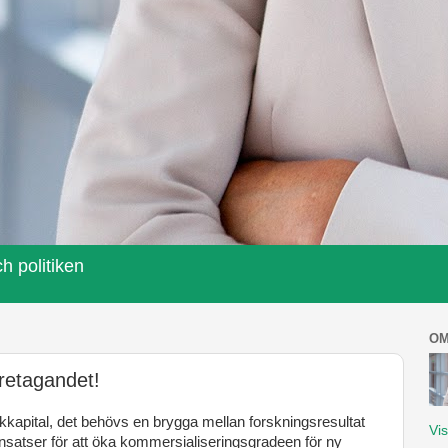
h politiken
OM
öretagandet!
skkapital, det behövs en brygga mellan forskningsresultat
Vis
insatser för att öka kommersialiseringsgradeen för ny