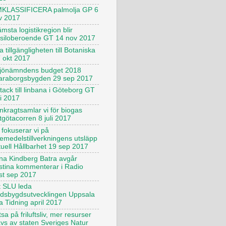
KLASSIFICERA palmolja GP 6
v 2017
msta logistikregion blir
ssiloberoende GT 14 nov 2017
 tillgängligheten till Botaniska
 okt 2017
ljönämndens budget 2018
araborgsbygden 29 sep 2017
tack till linbana i Göteborg GT
ni 2017
nkragtsamlar vi för biogas
tgötacorren 8 juli 2017
 fokuserar vi på
kemedelstillverkningens utsläpp
tuell Hållbarhet 19 sep 2017
na Kindberg Batra avgår
istina kommenterar i Radio
st sep 2017
t SLU leda
ndsbygdsutvecklingen Uppsala
a Tidning april 2017
sa på friluftsliv, mer resurser
ävs av staten Sveriges Natur