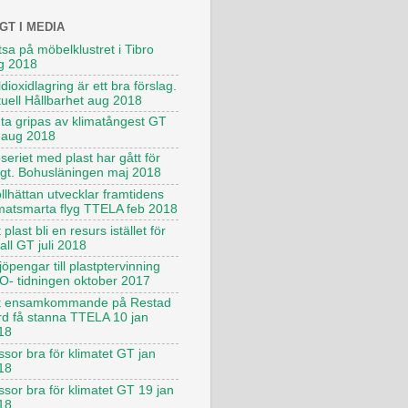
GT I MEDIA
sa på möbelklustret i Tibro
g 2018
dioxidlagring är ett bra förslag.
tuell Hållbarhet aug 2018
uta gripas av klimatångest GT
 aug 2018
seriet med plast har gått för
ngt. Bohusläningen maj 2018
llhättan utvecklar framtidens
imatsmarta flyg TTELA feb 2018
 plast bli en resurs istället för
all GT juli 2018
jöpengar till plastptervinning
O- tidningen oktober 2017
t ensamkommande på Restad
rd få stanna TTELA 10 jan
18
sor bra för klimatet GT jan
18
ssor bra för klimatet GT 19 jan
18