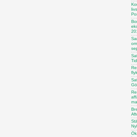
Ko
li
Po
Bor
ek
20
Sa
om
se
Sat
Ti
Rep
fly
Sat
Gö
Re
af
ma
Br
Aft
St
Ny
Öka