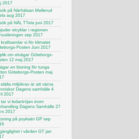
j 2017
sök på Närhälsan Mellerud
ela aug 2017
sök på NÄL TTela juni 2017
juder elcyklar i regionen
husläningen sep 2017
kraftsamlar vi för klimatet
teborgs-Posten Juni 2017
plik om elvägar Göteborgs-
sten 12 maj 2017
vägar en lösning för tunga
rdon Göteborgs-Posten maj
17
 ställa miljökrav är att värna
nniskor Dagens samhälle 4
il 2017
tar vi ledartröjan inom
phandling Dagens Samhälle 27
rs 2017
tsning på psykiatri GP sep
16
lgänglighet i vården GT jan
17