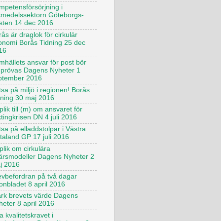
mpetensförsörjning i
vsmedelssektorn Göteborgs-
sten 14 dec 2016
ås är draglok för cirkulär
onomi Borås Tidning 25 dec
16
mhällets ansvar för post bör
prövas Dagens Nyheter 1
ptember 2016
sa på miljö i regionen! Borås
dning 30 maj 2016
lik till (m) om ansvaret för
ktingkrisen DN 4 juli 2016
sa på elladdstolpar i Västra
taland GP 17 juli 2016
plik om cirkulära
färsmodeller Dagens Nyheter 2
j 2016
evbefordran på två dagar
onbladet 8 april 2016
ärk brevets värde Dagens
heter 8 april 2016
 kvalitetskravet i