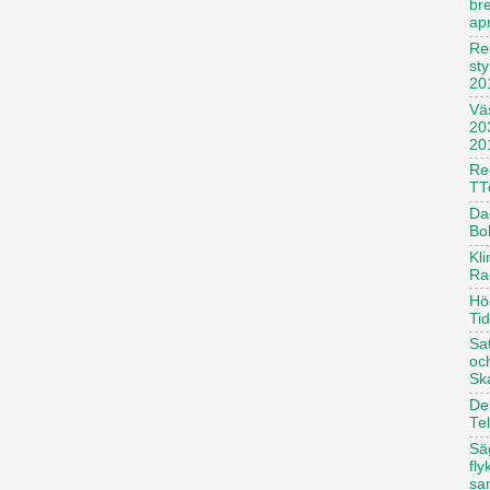
br
apr
Re
st
20
Vä
20
20
Reg
TT
Dag
Bo
Kl
Ra
Hö
Ti
Sa
oc
Sk
De
Te
Säg
fl
sa