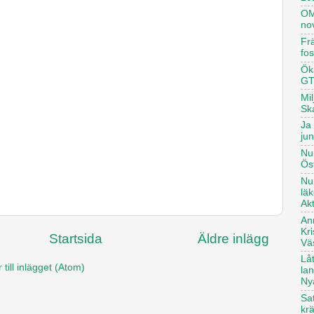
OM
no
Frä
fo
Öka
GT
Mi
Sk
Ja 
ju
Nu
Ös
Nu
lä
Ak
An
Kr
Startsida
Äldre inlägg
Vä
Lå
ill inlägget (Atom)
la
Ny
Sat
kr