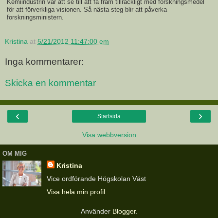
Kemiindustrin var att se till att få fram tillräckligt med forskningsmedel
för att förverkliga visionen. Så nästa steg blir att påverka
forskningsministern.
Kristina
at
5/21/2012 11:47:00 em
Inga kommentarer:
Skicka en kommentar
‹
›
Startsida
Visa webbversion
OM MIG
Kristina
Vice ordförande Högskolan Väst
Visa hela min profil
Använder
Blogger
.