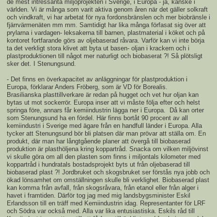
de mest intressanta miljöprojekten i Sverige, i Europa - ja, kanske i
världen. Vi är många som varit aktiva genom åren när det gäller solkraft
och vindkraft, vi har arbetat för nya fordonsbränslen och mer biobränsle i
fjärrvärmenäten mm mm. Samtidigt har lika många förfasat sig över att
prylarna i vardagen- leksakerna till barnen, plastmaterial i köket och på
kontoret fortfarande görs av oljebaserad råvara. Varför kan vi inte börja
ta det verkligt stora klivet att byta ut basen- oljan i krackern och i
plastproduktionen till något mer naturligt och biobaserat ?! Så plötsligt
sker det. I Stenungsund.
- Det finns en överkapacitet av anläggningar för plastproduktion i
Europa, förklarar Anders Fröberg, som är VD för Borealis.
Brasilianska plasttillverkare är redan på hugget och vet hur oljan kan
bytas ut mot sockerrör. Europa inser att vi måste följa efter och helst
springa före, annars får kemiindustrin lägga ner i Europa. Då kan orter
som Stenungsund ha en fördel. Här finns bortåt 90 procent av all
kemiindustri i Sverige med ägare från en handfull länder i Europa. Alla
tycker att Stenungsund bör bli platsen där man prövar att ställa om. En
produkt, där man har långtgående planer att övergå till biobaserad
produktion är plasthöljena kring koppartråd. Snacka om vilken miljövinst
vi skulle göra om all den plasten som finns i miljontals kilometer med
koppartråd i hundratals bostadsprojekt byts ut från oljebaserad till
biobaserad plast ?! Jordbruket och skogsbruket ser förstås nya jobb och
ökad lönsamhet om omställningen skulle bli verklighet. Biobaserad plast
kan komma från avfall, från skogsråvara, från etanol eller från alger i
havet i framtiden. Därför tog jag med mig landsbygsminister Eskil
Erlandsson till en träff med Kemiindustrin idag. Representanter för LRF
och Södra var också med. Alla var lika entusiastiska. Eskils råd till