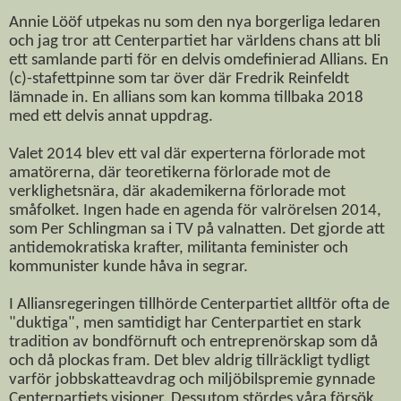
Annie Lööf utpekas nu som den nya borgerliga ledaren
och jag tror att Centerpartiet har världens chans att bli
ett samlande parti för en delvis omdefinierad Allians. En
(c)-stafettpinne som tar över där Fredrik Reinfeldt
lämnade in. En allians som kan komma tillbaka 2018
med ett delvis annat uppdrag.
Valet 2014 blev ett val där experterna förlorade mot
amatörerna, där teoretikerna förlorade mot de
verklighetsnära, där akademikerna förlorade mot
småfolket. Ingen hade en agenda för valrörelsen 2014,
som Per Schlingman sa i TV på valnatten. Det gjorde att
antidemokratiska krafter, militanta feminister och
kommunister kunde håva in segrar.
I Alliansregeringen tillhörde Centerpartiet alltför ofta de
"duktiga", men samtidigt har Centerpartiet en stark
tradition av bondförnuft och entreprenörskap som då
och då plockas fram. Det blev aldrig tillräckligt tydligt
varför jobbskatteavdrag och miljöbilspremie gynnade
Centerpartiets visioner. Dessutom stördes våra försök