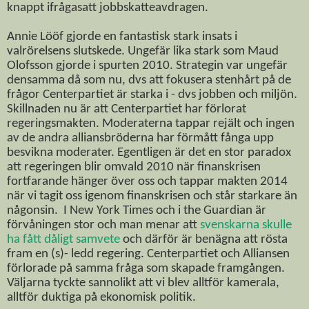
knappt ifrågasatt jobbskatteavdragen.
Annie Lööf gjorde en fantastisk stark insats i
valrörelsens slutskede. Ungefär lika stark som Maud
Olofsson gjorde i spurten 2010. Strategin var ungefär
densamma då som nu, dvs att fokusera stenhårt på de
frågor Centerpartiet är starka i - dvs jobben och miljön.
Skillnaden nu är att Centerpartiet har förlorat
regeringsmakten. Moderaterna tappar rejält och ingen
av de andra alliansbröderna har förmått fånga upp
besvikna moderater. Egentligen är det en stor paradox
att regeringen blir omvald 2010 när finanskrisen
fortfarande hänger över oss och tappar makten 2014
när vi tagit oss igenom finanskrisen och står starkare än
någonsin. I New York Times och i the Guardian är
förvåningen stor och man menar att
svenskarna skulle
ha fått dåligt samvete
och därför är benägna att rösta
fram en (s)- ledd regering.
Centerpartiet och Alliansen
förlorade på samma fråga som skapade framgången.
Väljarna tyckte sannolikt att vi blev alltför kamerala,
alltför duktiga på ekonomisk politik.