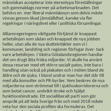
människan accepterar inte stereotypa föreställningar
och gammaldags normer på arbetsmarknaden. Det
behövs en mer liberal människosyn som delvis måste
vinnas genom ökad jämställdhet, kanske via fler
regelringar i näringslivet eller i politiska församlingar.
Alliansregeringens viktigaste förtjänst är knappast
arbetslinjen som sådan och knappast de nya jobben
heller, utan alla de nya skatteintäkter som vi i
kommuner, landsting och regioner förfogar över- tack
vare arbetslinjen. I Västra Götalandsregionen handlar
det om drygt åtta friska miljarder. Vi skulle ha använt
dessa resurser med ett större socialt patos, inte bara i
handling utan också på plakaten och i möten bland de
äldre och de sjuka. I bland undrar man hur det står till
med alla konsulter och PR-byråer. Vem beskrev de nya
miljarderna som strömmat till i sjukhuskorridorerna och
som botat cancer, undvikit stroke och hjälpt
funktionshindrade. Ett socialliberalt parti som gör
anspråk på att leda Sverige från och med 2018 måste
veta hur den sociala profilen ska formuleras. Det