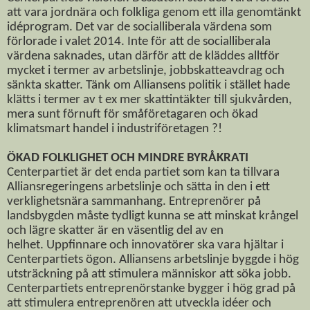
att vara jordnära och folkliga genom ett illa genomtänkt
idéprogram. Det var de socialliberala värdena som
förlorade i valet 2014. Inte för att de socialliberala
värdena saknades, utan därför att de kläddes alltför
mycket i termer av arbetslinje, jobbskatteavdrag och
sänkta skatter. Tänk om Alliansens politik i stället hade
klätts i termer av t ex mer skattintäkter till sjukvården,
mera sunt förnuft för småföretagaren och ökad
klimatsmart handel i industriföretagen ?!
ÖKAD FOLKLIGHET OCH MINDRE BYRÅKRATI
Centerpartiet är det enda partiet som kan ta tillvara
Alliansregeringens arbetslinje och sätta in den i ett
verklighetsnära sammanhang. Entreprenörer på
landsbygden måste tydligt kunna se att minskat krångel
och lägre skatter är en väsentlig del av en
helhet.
Uppfinnare och innovatörer ska vara hjältar i
Centerpartiets ögon. Alliansens arbetslinje byggde i hög
utsträckning på att stimulera människor att söka jobb.
Centerpartiets entreprenörstanke bygger i hög grad på
att stimulera entreprenören att utveckla idéer och