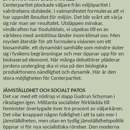
Centerpartiet plockade väljare från miljöpartiet i
valrörelsens slutskede. I valmanifestet formuleras att vi
har uppnått
Resultat för miljön
. Det blir svårt att värja
sig när man ser resultatet. Utsläppen minskar,
vindkraften har tiodubblats, vi utpekas till en av
världens mest ambitiösa länder inom klimat osv. Men
mycket återstår för att formulera visionen om ett
biosamhälle, ett dynamiskt samhälle som mindre sluter
sig i fysikens begränsningar och mer öppnar upp för en
biobaserad ekonomi. När många debattörer pläderar
jordens undergång ska vi visa på den biologiska
produktionens oändlighet och dynamik. Här är den
stora möjligheten för Centerpartiet.
JÄMSTÄLLDHET OCH SOCIALT PATOS
Det var med ett nödrop vi slapp Gudrun Schyman i
riksdagen igen. Militanta socialister förklädda till
feminister övertygade över tre procent av väljarkåren.
Det vilar knappast någon folklighet i att ta sats mer i
jämställdheten, men utan en tydlig jämställdhetspolitik
öppnar vi för nya socialistiska rörelser. Den moderna