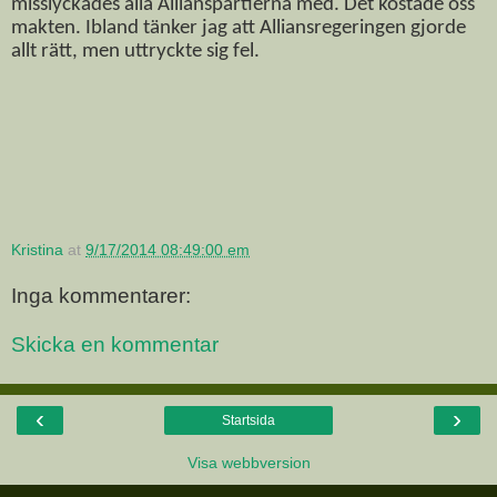
misslyckades alla Allianspartierna med. Det kostade oss
makten. Ibland tänker jag att Alliansregeringen gjorde
allt rätt, men uttryckte sig fel.
Kristina
at
9/17/2014 08:49:00 em
Inga kommentarer:
Skicka en kommentar
‹
›
Startsida
Visa webbversion