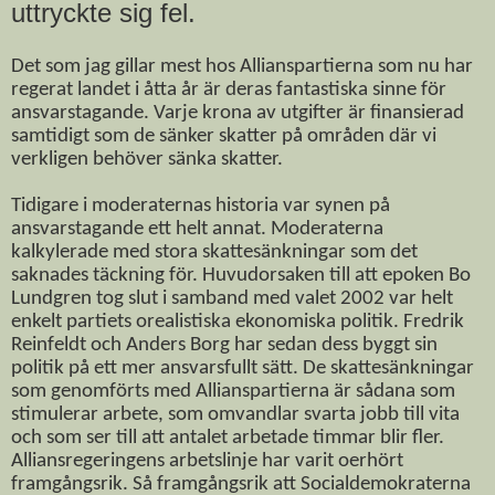
uttryckte sig fel.
Det som jag gillar mest hos Allianspartierna som nu har
regerat landet i åtta år är deras fantastiska sinne för
ansvarstagande. Varje krona av utgifter är finansierad
samtidigt som de sänker skatter på områden där vi
verkligen behöver sänka skatter.
Tidigare i moderaternas historia var synen på
ansvarstagande ett helt annat. Moderaterna
kalkylerade med stora skattesänkningar som det
saknades täckning för. Huvudorsaken till att epoken Bo
Lundgren tog slut i samband med valet 2002 var helt
enkelt partiets orealistiska ekonomiska politik. Fredrik
Reinfeldt och Anders Borg har sedan dess byggt sin
politik på ett mer ansvarsfullt sätt. De skattesänkningar
som genomförts med Allianspartierna är sådana som
stimulerar arbete, som omvandlar svarta jobb till vita
och som ser till att antalet arbetade timmar blir fler.
Alliansregeringens arbetslinje har varit oerhört
framgångsrik. Så framgångsrik att Socialdemokraterna