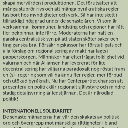
skapa mervärden i produktionen. Det förutsätter att
många stuprör rivs och att många byråkratiska regler
tas bort hos myndigheter och verk. Så har inte skett i
tillräckligt hög grad under de senaste åren. Vi som är
verksamma i kommuner, landsting och regioner har fått
fler pekpinnar, inte färre.
Moderaterna har haft en
ganska centralistisk syn på att staten sköter saker och
ting ganska bra. Försäkringskassor har förstatligats och
alla förslag om regionalisering av makt har lagts i
papperskorgen. Människor har efterfrågat folklighet vid
valurnan och när Alliansen har levererat för lite
decentralisering har väljarna paradoxalt nog röstat fram
en (s)- regering som vill ha ännu fler regler, mer förbud
och utökad byråkrati. Nu har Centerpartiet chansen att
presentera en politik där regionalt självstyre och mindre
statlig detaljsyrning är ledstjärnan. Det är närodlad
politik!
INTERNATIONELL SOLIDARITET
De senaste månaderna har världen skakats av politisk
oro och övergrepp mot mänskliga rättigheter i bland