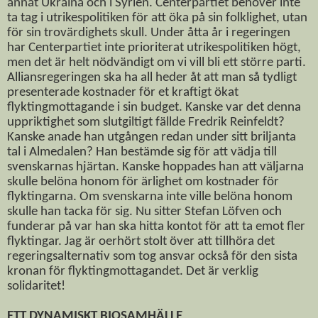
annat Ukraina och i Syrien. Centerpartiet behöver inte
ta tag i utrikespolitiken för att öka på sin folklighet, utan
för sin trovärdighets skull. Under åtta år i regeringen
har Centerpartiet inte prioriterat utrikespolitiken högt,
men det är helt nödvändigt om vi vill bli ett större parti.
Alliansregeringen ska ha all heder åt att man så tydligt
presenterade kostnader för et kraftigt ökat
flyktingmottagande i sin budget. Kanske var det denna
uppriktighet som slutgiltigt fällde Fredrik Reinfeldt?
Kanske anade han utgången redan under sitt briljanta
tal i Almedalen? Han bestämde sig för att vädja till
svenskarnas hjärtan. Kanske hoppades han att väljarna
skulle belöna honom för ärlighet om kostnader för
flyktingarna. Om svenskarna inte ville belöna honom
skulle han tacka för sig. Nu sitter Stefan Löfven och
funderar på var han ska hitta kontot för att ta emot fler
flyktingar. Jag är oerhört stolt över att tillhöra det
regeringsalternativ som tog ansvar också för den sista
kronan för flyktingmottagandet. Det är verklig
solidaritet!
ETT DYNAMISKT BIOSAMHÄLLE