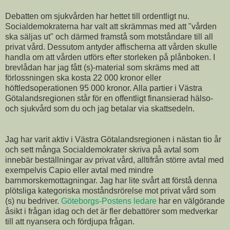
Debatten om sjukvården har hettet till ordentligt nu.
Socialdemokraterna har valt att skrämmas med att "vården
ska säljas ut" och därmed framstå som motståndare till all
privat vård. Dessutom antyder affischerna att vården skulle
handla om att vården utförs efter storleken på plånboken. I
brevlådan har jag fått (s)-material som skräms med att
förlossningen ska kosta 22 000 kronor eller
höftledsoperationen 95 000 kronor. Alla partier i Västra
Götalandsregionen står för en offentligt finansierad hälso-
och sjukvård som du och jag betalar via skattsedeln.
Jag har varit aktiv i Västra Götalandsregionen i nästan tio år
och sett många Socialdemokrater skriva på avtal som
innebär beställningar av privat vård, alltifrån större avtal med
exempelvis Capio eller avtal med mindre
barnmorskemottagningar. Jag har lite svårt att förstå denna
plötsliga kategoriska moståndsrörelse mot privat vård som
(s) nu bedriver.
Göteborgs-Postens ledare
har en välgörande
åsikt i frågan idag och det är fler debattörer som medverkar
till att nyansera och fördjupa frågan.