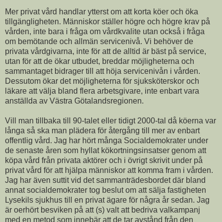
Mer privat vård handlar ytterst om att korta köer och öka
tillgängligheten. Människor ställer högre och högre krav på
vården, inte bara i fråga om vårdkvalite utan också i fråga
om bemötande och allmän servicenivå. Vi behöver de
privata vårdgivarna, inte för att de alltid är bäst på service,
utan för att de ökar utbudet, breddar möjligheterna och
sammantaget bidrager till att höja servicenivån i vården.
Dessutom ökar det möjligheterna för sjuksköterskor och
läkare att välja bland flera arbetsgivare, inte enbart vara
anställda av Västra Götalandsregionen.
Vill man tillbaka till 90-talet eller tidigt 2000-tal då köerna var
långa så ska man plädera för återgång till mer av enbart
offentlig vård. Jag har hört många Socialdemokrater under
de senaste åren som hyllat kökortningsinsatser genom att
köpa vård från privata aktörer och i övrigt skrivit under på
privat vård för att hjälpa människor att komma fram i vården.
Jag har även suttit vid det sammanträdesbordet där bland
annat socialdemokrater tog beslut om att sälja fastigheten
Lysekils sjukhus till en privat ägare för några år sedan. Jag
är oerhört besviken på att (s) valt att bedriva valkampanj
med en metod som innebär att de tar avstånd från den