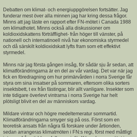
Debatten om klimat- och energiuppgörelsen fortsätter. Jag
funderar mest över alla minnen jag har kring dessa frågor.
Minns att jag läste en rapport efter FN-mötet i Canada 1988
om klimathotet. Minns också alla diskussioner om
koldioxidskattens förträfflighet- från höger till vänster, på
nationell och internatinoell nivå har ekonomiska styrmedel
och då särskilt koldioxidskatt lyfts fram som ett effektivt
styrmedel.
Minns när jag första gången insåg, för sådär sju år sedan, att
klimatförändringarna är en del av vår vardag. Det var när jag
fick en föredragning om hur primärvården i norra Sverige får
styra om sina insatser på sommaren, eftersom olika sorters
insektsbett, t ex från fästingar, blir allt vanligare. Insekter som
inte tidigare överlevt vintrarna i norra Sverige har helt
plötsligt blivit en del av människors vardag.
Mildare vintrar och högre medeltemeratur sommartid.
Klimatförändringarna smyger sig på oss. Först som en
teoretisk ansats från några få forskare under årtionden,
sedan arrangeras klimatmöten i FN:s regi, först med måttligt