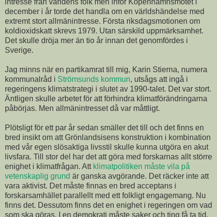
intresse från världens folk men inför Köpenhamnsmötet i
december i år torde det handla om en världshändelse med
extremt stort allmänintresse. Första riksdagsmotionen om
koldioxidskatt skrevs 1979. Utan särskild uppmärksamhet.
Det skulle dröja mer än tio år innan det genomfördes i
Sverige.
Jag minns när en partikamrat till mig, Karin Stierna, numera
kommunalråd i
Strömsunds kommun
, utsågs att ingå i
regeringens klimatstrategi i slutet av 1990-talet. Det var stort.
Äntligen skulle arbetet för att förhindra klimatförändringarna
påbörjas. Men allmänintresset då var måttligt.
Plötsligt för ett par år sedan smäller det till och det finns en
bred insikt om att Grönlandsisens konstruktion i kombination
med vår egen slösaktiga livsstil skulle kunna utgöra en akut
livsfara. Till stor del har det att göra med forskarnas allt större
enighet i klimatfrågan. Att
klimatpolitiken måste vila på
vetenskaplig grund
är ganska avgörande. Det räcker inte att
vara aktivist. Det måste finnas en bred acceptans i
forskarsamhället parallellt med ett folkligt engagemang. Nu
finns det. Dessutom finns det en enighet i regeringen om vad
som ska göras. I en demokrati måste saker och ting få ta tid.