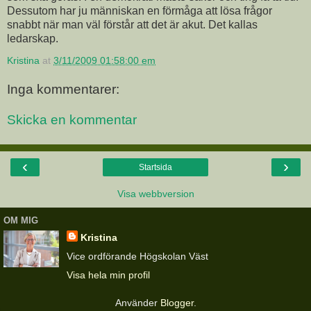
Dessutom har ju människan en förmåga att lösa frågor
snabbt när man väl förstår att det är akut. Det kallas
ledarskap.
Kristina
at
3/11/2009 01:58:00 em
Inga kommentarer:
Skicka en kommentar
‹
›
Startsida
Visa webbversion
OM MIG
Kristina
Vice ordförande Högskolan Väst
Visa hela min profil
Använder
Blogger
.